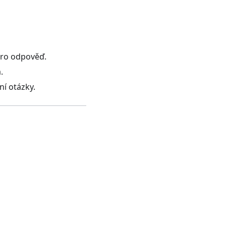
 pro odpověď.
.
í otázky.