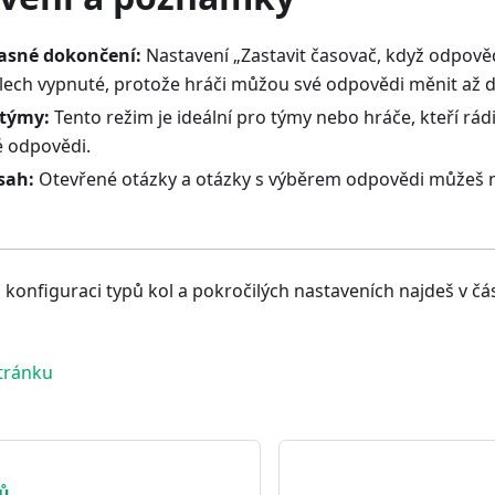
asné dokončení:
Nastavení „Zastavit časovač, když odpovědě
olech vypnuté, protože hráči můžou své odpovědi měnit až 
 týmy:
Tento režim je ideální pro týmy nebo hráče, kteří rádi
é odpovědi.
bsah:
Otevřené otázky a otázky s výběrem odpovědi můžeš na
 konfiguraci typů kol a pokročilých nastaveních najdeš v čá
stránku
rů