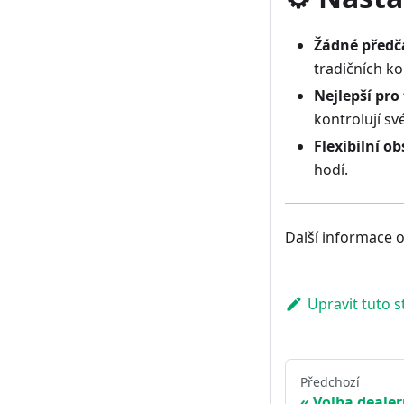
Žádné předč
tradičních k
Nejlepší pro
kontrolují sv
Flexibilní o
hodí.
Další informace o
Upravit tuto 
Předchozí
Volba deale