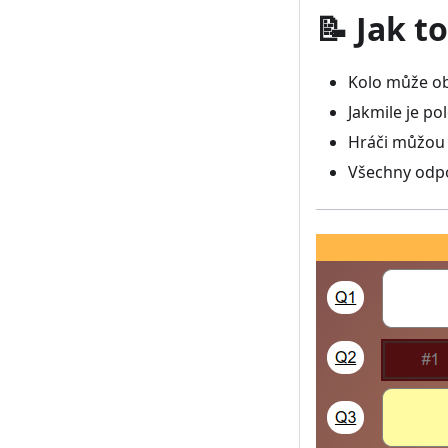
📝 Jak t
Kolo může ob
Jakmile je po
Hráči můžo
Všechny odpo