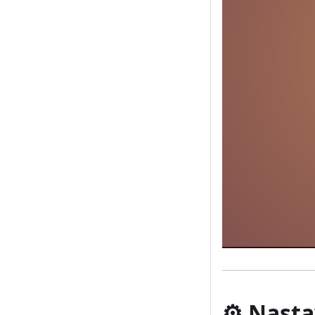
⚙️ Nast