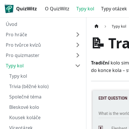
QuizWitz
O QuizWitz
Typy kol
Typy otázek
Úvod
Typy kol
Pro hráče
📝 Tr
Pro tvůrce kvízů
Pro quizmaster
Tradiční
kolo sim
Typy kol
do konce kola – 
Typy kol
Trivia (běžné kolo)
Společné téma
Bleskové kolo
Kousek koláče
Víceotázek