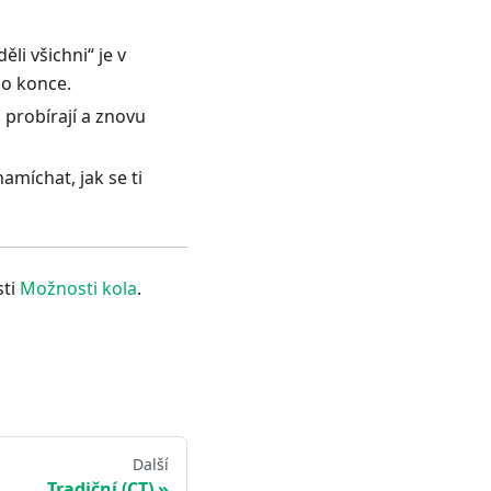
li všichni“ je v
do konce.
 probírají a znovu
míchat, jak se ti
sti
Možnosti kola
.
Další
Tradiční (CT)