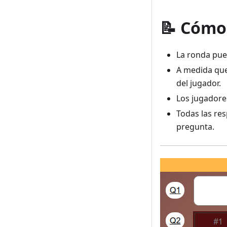
📝 Cómo
La ronda pue
A medida que
del jugador.
Los jugador
Todas las re
pregunta.