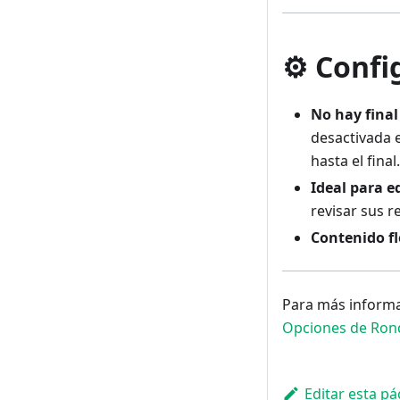
⚙️ Confi
No hay final
desactivada 
hasta el final.
Ideal para e
revisar sus r
Contenido fl
Para más informa
Opciones de Ron
Editar esta pá