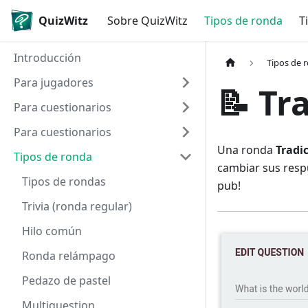
QuizWitz
Sobre QuizWitz
Tipos de ronda
T
Introducción
Tipos de 
Para jugadores
📝 Tr
Para cuestionarios
Para cuestionarios
Una ronda
Tradi
Tipos de ronda
cambiar sus respu
Tipos de rondas
pub!
Trivia (ronda regular)
Hilo común
Ronda relámpago
Pedazo de pastel
Multiquestion