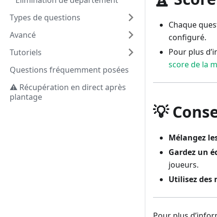
Élimination de département
Types de questions
Chaque questi
Avancé
configuré.
Pour plus d’i
Tutoriels
score de la 
Questions fréquemment posées
⚠️ Récupération en direct après
plantage
💡 Conse
Mélangez les
Gardez un éq
joueurs.
Utilisez des 
Pour plus d’infor