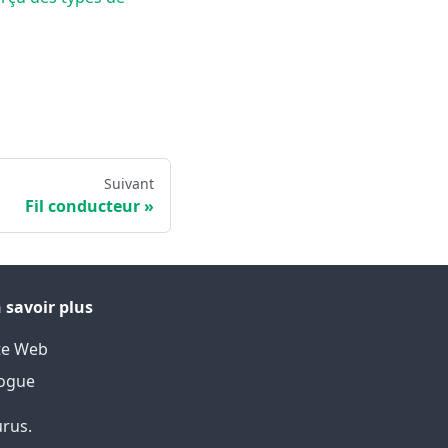
Suivant
Fil conducteur
 savoir plus
te Web
ogue
urus.