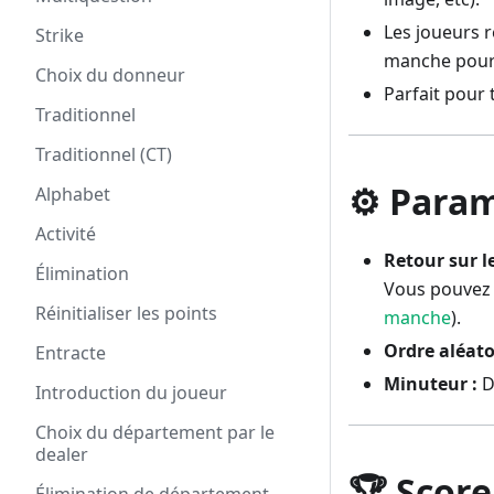
Les joueurs 
Strike
manche pour l
Choix du donneur
Parfait pour 
Traditionnel
Traditionnel (CT)
⚙️ Para
Alphabet
Activité
Retour sur l
Élimination
Vous pouvez r
Réinitialiser les points
manche
).
Ordre aléato
Entracte
Minuteur :
D
Introduction du joueur
Choix du département par le
dealer
🏆 Score