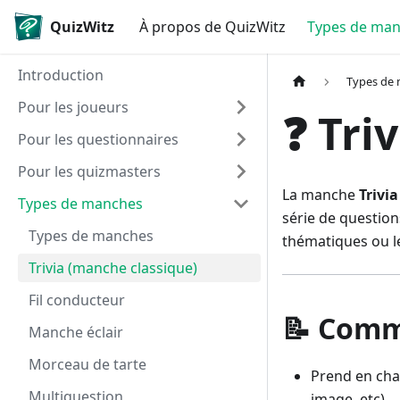
QuizWitz
À propos de QuizWitz
Types de ma
Introduction
Types de
Pour les joueurs
❓ Tri
Pour les questionnaires
Pour les quizmasters
La manche
Trivia
Types de manches
série de question
Types de manches
thématiques ou l
Trivia (manche classique)
Fil conducteur
📝 Comm
Manche éclair
Morceau de tarte
Prend en cha
Multiquestion
image, etc).