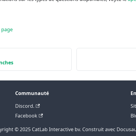
e page
nches
Communauté
En
Discord.
Si
Facebook
Bl
right ©️ 2025 CatLab Interactive bv. Construit avec Docusa