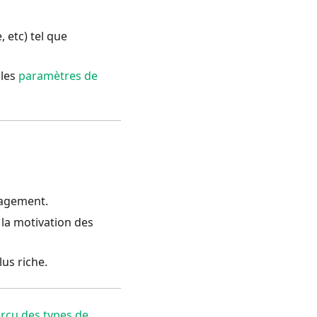
 etc) tel que
 les
paramètres de
gagement.
 la motivation des
us riche.
rçu des types de