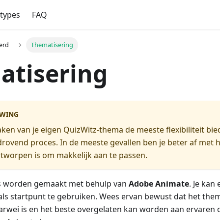
types
FAQ
erd
Thematisering
atisering
WING
en van je eigen QuizWitz-thema de meeste flexibiliteit bied
drovend proces. In de meeste gevallen ben je beter af met 
ntworpen is om makkelijk aan te passen.
s worden gemaakt met behulp van
Adobe Animate
. Je kan
s startpunt te gebruiken. Wees ervan bewust dat het them
rwei is en het beste overgelaten kan worden aan ervaren o