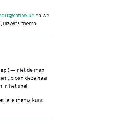
port@catlab.be
en we
 QuizWitz-thema.
map
( — niet de map
) en upload deze naar
n in het spel.
at je je thema kunt