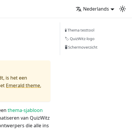
Nederlands
🧪 Thema testtool
🏷️ QuizWitz-logo
🖥️ Schermoverzicht
t, is het een
het
Emerald theme
,
 een
thema-sjabloon
atiseren van QuizWitz
ntwerpers die alle ins