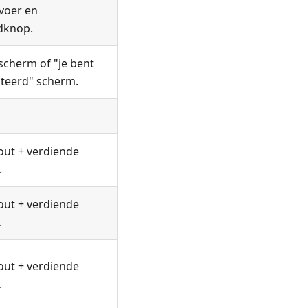
voer en
dknop.
scherm of "je bent
cteerd" scherm.
 fout + verdiende
.
 fout + verdiende
.
 fout + verdiende
.