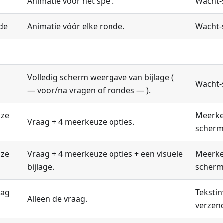
l
Animatie vóór het spel.
Wacht-
nde
Animatie vóór elke ronde.
Wacht-
Volledig scherm weergave van bijlage (
Wacht-
— voor/na vragen of rondes — ).
uze
Meerke
Vraag + 4 meerkeuze opties.
scherm
uze
Vraag + 4 meerkeuze opties + een visuele
Meerke
bijlage.
scherm
aag
Tekstin
Alleen de vraag.
verzen