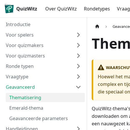
QuizWitz
Over QuizWitz
Rondetypes
Vraag
Introductie
Geavance
Voor spelers
Them
Voor quizmakers
Voor quizmasters
Ronde typen
WAARSCHU
Vraagtype
Hoewel het mak
complex en tij
Geavanceerd
die speciaal o
Thematisering
Emerald-thema
QuizWitz-thema'
downloaden om al
Geavanceerde parameters
een nauwgezet ka
Handleidingen