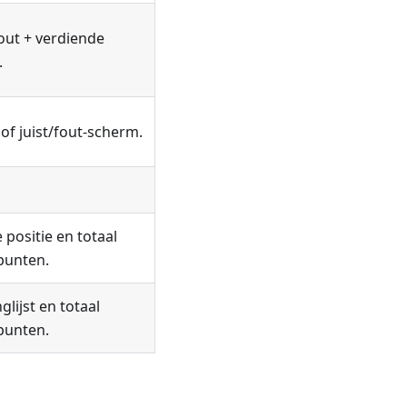
 fout + verdiende
.
of juist/fout-scherm.
 positie en totaal
punten.
glijst en totaal
punten.