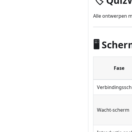
🏷️ Quiz
Alle ontwerpen m
🖥️ Sche
Fase
Verbindingssc
Wacht-scherm