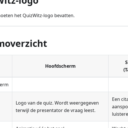
Witz-logo
oeten het QuizWitz-logo bevatten.
rmoverzicht
S
Hoofdscherm
(T
herm
Een cit
Logo van de quiz. Wordt weergegeven
aanspo
terwijl de presentator de vraag leest.
luister