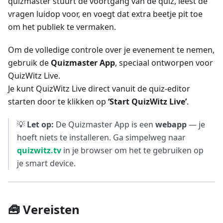
quizmaster stuurt de voortgang van de quiz, leest de
vragen luidop voor, en voegt dat extra beetje pit toe
om het publiek te vermaken.
Om de volledige controle over je evenement te nemen,
gebruik de
Quizmaster App
, speciaal ontworpen voor
QuizWitz Live.
Je kunt QuizWitz Live direct vanuit de quiz-editor
starten door te klikken op
‘Start QuizWitz Live’
.
💡
Let op:
De Quizmaster App is een
webapp
— je
hoeft niets te installeren. Ga simpelweg naar
quizwitz.tv
in je browser om het te gebruiken op
je smart device.
🧰 Vereisten