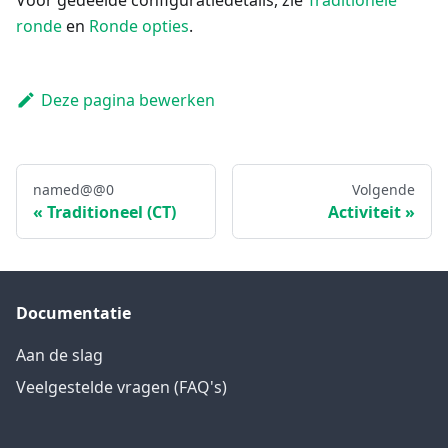
ronde
en
Ronde opties
.
Deze pagina bewerken
named@@0
Volgende
Traditioneel (CT)
Activiteit
Documentatie
Aan de slag
Veelgestelde vragen (FAQ's)