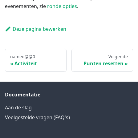
evenementen, zie
ronde opties
.
Deze pagina bewerken
named@@0
Volgende
Activiteit
Punten resetten
Documentatie
Aan de slag
Veelgestelde vragen (FAQ's)