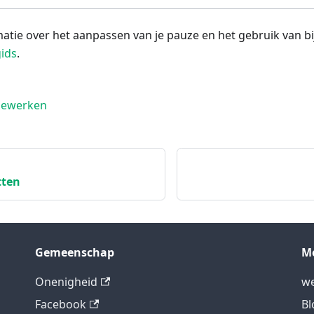
tie over het aanpassen van je pauze en het gebruik van bi
gids
.
bewerken
tten
Gemeenschap
M
Onenigheid
we
Facebook
Bl