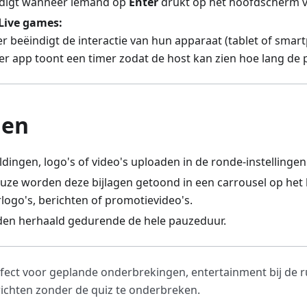
ndigt wanneer iemand op
Enter
drukt op het hoofdscherm va
Live games:
r beëindigt de interactie van hun apparaat (tablet of smar
r app toont een timer zodat de host kan zien hoe lang de 
gen
ldingen, logo's of video's uploaden in de ronde-instellingen
auze worden deze bijlagen getoond in een carrousel op h
logo's, berichten of promotievideo's.
den herhaald gedurende de hele pauzeduur.
rfect voor geplande onderbrekingen, entertainment bij de r
richten zonder de quiz te onderbreken.