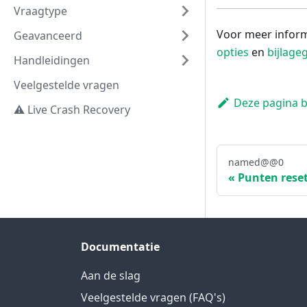
Vraagtype
Voor meer informa
Geavanceerd
opties
en
bijlage
Handleidingen
Veelgestelde vragen
Deze pagina 
⚠️ Live Crash Recovery
named@@0
Punten rese
Documentatie
Aan de slag
Veelgestelde vragen (FAQ's)