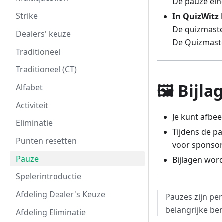
De pauze ei
Strike
In QuizWitz 
De quizmaste
Dealers' keuze
De Quizmaste
Traditioneel
Traditioneel (CT)
🖼️ Bijla
Alfabet
Activiteit
Je kunt afbee
Eliminatie
Tijdens de p
Punten resetten
voor sponsor
Pauze
Bijlagen wor
Spelerintroductie
Afdeling Dealer's Keuze
Pauzes zijn pe
belangrijke be
Afdeling Eliminatie