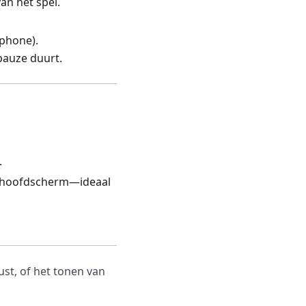
n het spel.
tphone).
pauze duurt.
.
et hoofdscherm—ideaal
ust, of het tonen van