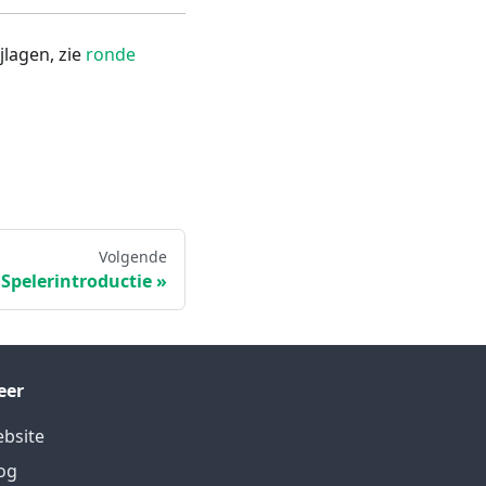
jlagen, zie
ronde
Volgende
Spelerintroductie
eer
bsite
og