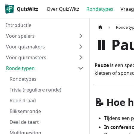
QuizWitz
Over QuizWitz
Rondetypes
Vraag
Introductie
Ronde ty
Voor spelers
⏸️ Pa
Voor quizmakers
Voor quizmasters
Pauze
is een spe
Ronde typen
kletsen of spons
Rondetypes
Trivia (reguliere ronde)
📝 Hoe 
Rode draad
Bliksemronde
Tijdens een 
Deel de taart
In conferenc
Multiquestion