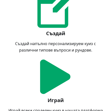
Създай
Създай напълно персонализируем куиз с
различни типове въпроси и рундове.
Играй
Играй всеки споделен куиз в нашата платформа