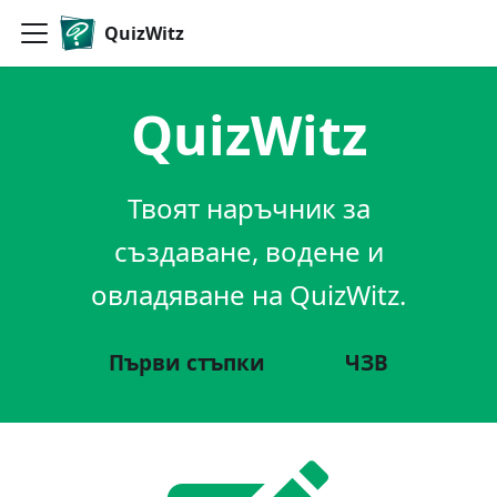
QuizWitz
QuizWitz
Твоят наръчник за
създаване, водене и
овладяване на QuizWitz.
Първи стъпки
ЧЗВ