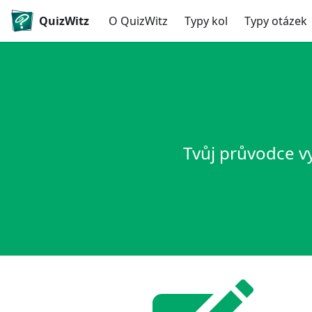
QuizWitz
O QuizWitz
Typy kol
Typy otázek
Tvůj průvodce v