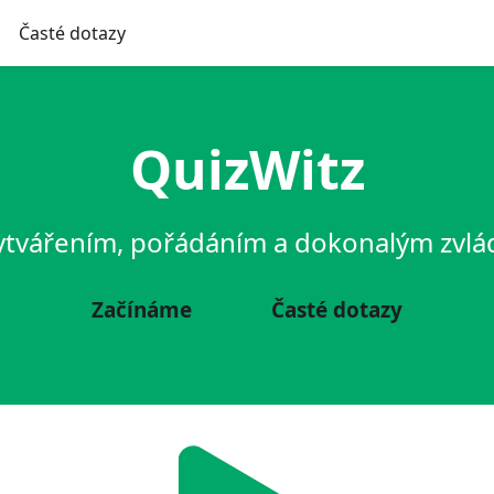
Časté dotazy
QuizWitz
ytvářením, pořádáním a dokonalým zvlá
Začínáme
Časté dotazy