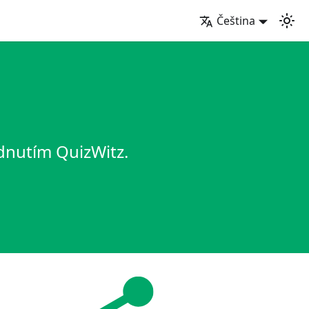
Čeština
dnutím QuizWitz.