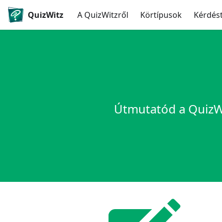
QuizWitz
A QuizWitzről
Körtípusok
Kérdés
Útmutatód a QuizWi