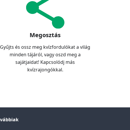
Megosztás
Gyűjts és ossz meg kvízfordulókat a világ
minden tájáról, vagy oszd meg a
sajátjaidat! Kapcsolódj más
kvízrajongókkal.
ovábbiak