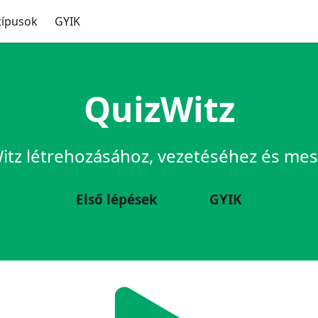
típusok
GYIK
QuizWitz
tz létrehozásához, vezetéséhez és meste
Első lépések
GYIK