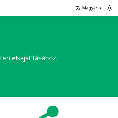
Magyar
ri elsajátításához.